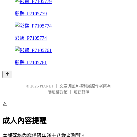
彩鷸_P7105779
彩鷸_P7105774
彩鷸_P7105761
© 2026
PIXNET
｜
文章與圖片權利屬原作者所有
隱私權政策
｜
服務聲明
⚠️
成人內容提醒
本部落格內容僅限年滿十八歲者瀏覽。