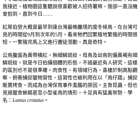
我接近，植物園這隻聽說很喜歡被人招待薯條，我卻一直沒機
會拍到，直到今日……
紅尾伯勞大概是最早到達台灣最晚離境的度冬候鳥，在台灣可
見的時間從9月到次年的5月，看來牠們回繁殖地繁殖的時間很
短，一繁殖完馬上又進行遷徒湉動，真是奇特。
公鳥腹面為黃帶橘紅，無細鱗斑紋，母鳥及幼鳥則偏黃褐有細
鱗斑紋，就是今日拍攝個體的形態，不過最近有人研究，這樣
的區別也不是很準確。肉食性，有領域行為，喜棲於制高點觀
察、俯衝捕捉獵物習性，這習性也被利用在以「鳥仔踏」捕捉
販賣烤食，而成為台灣保育事件濫膓的原因。主食昆蟲，但也
見過獵食蜥蜴甚至小型雀鳥的情形，十足具有猛禽架勢．學
名：
Lanius cristatus
。