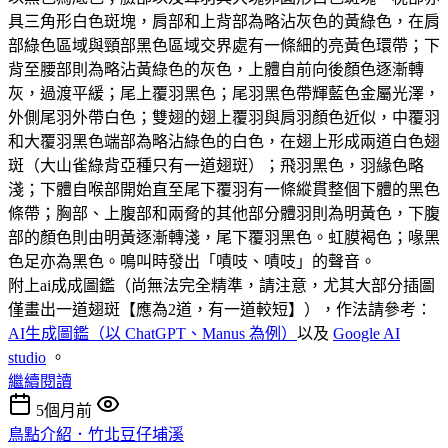
具三角形白色斑塊，肩部和上背部為略沾灰色的黃綠色，在肩
部綠色區域與頸部黑色區域交界處有一條細的亮黃色環帶；下
背至腰部則為略沾黃綠色的灰色，上體自前向後顏色逐漸轉
灰，過渡平緩；尾上覆羽黑色；尾羽黑色帶輝藍色金屬光澤，
外側尾羽外帶白色；雙翅的翅上覆羽與肩羽顏色近似，中覆羽
和大覆羽黑色端部為略沾綠色的白色，在翅上形成兩道白色翅
斑（大山雀綠背亞種只有一道翅斑）；飛羽黑色，羽緣色略
淺；下體自喉部開始直至尾下覆羽有一條縱貫整個下體的黑色
條帶；胸部、上腹部和兩脅的其他部分體羽則為明黃色，下腹
部的顏色則由明黃逐漸轉淺，尾下覆羽黑色。虹膜褐色；喙黑
色足亦為黑色。鳴叫時發出「嘖吱、嘖吱」的聲音。
附上ai成成圖鑑（尚無法完全精準，請注意，尤其大部分插圖
僅畫出一道翅斑【應為2道，有一道較短】），作法請參考：
AI生成圖鑑（以 ChatGPT、Manus 為例）
以及
Google AI
studio
。
繼續閱讀
5個月前
鳥點介紹．竹北豆仔埔溪