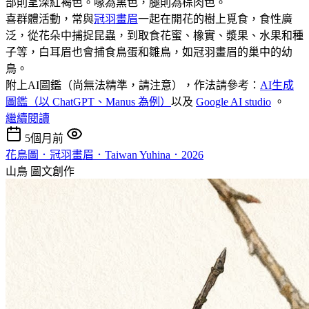
部則呈深紅褐色。喙為黑色，腿則為棕肉色。
喜群體活動，常與
冠羽畫眉
一起在開花的樹上覓食，食性廣
泛，從花朵中捕捉昆蟲，到取食花蜜、橡實、漿果、水果和種
子等，白耳眉也會捕食鳥蛋和雛鳥，如冠羽畫眉的巢中的幼
鳥。
附上AI圖鑑（尚無法精準，請注意），作法請參考：
AI生成
圖鑑（以 ChatGPT、Manus 為例）
以及
Google AI studio
。
繼續閱讀
5個月前
花鳥圖．冠羽畫眉．Taiwan Yuhina．2026
山鳥
圖文創作