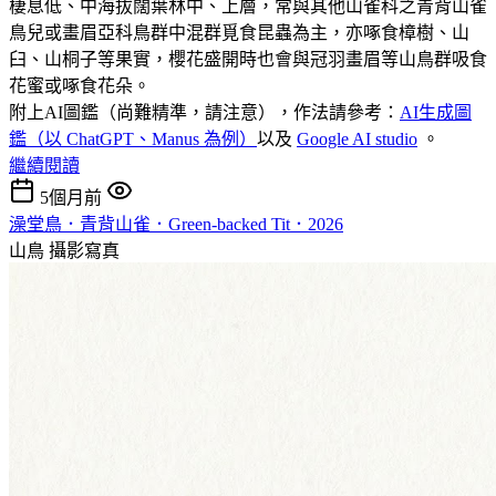
棲息低、中海拔闊葉林中、上層，常與其他山雀科之青背山雀
鳥兒或畫眉亞科鳥群中混群覓食昆蟲為主，亦啄食樟樹、山
臼、山桐子等果實，櫻花盛開時也會與冠羽畫眉等山鳥群吸食
花蜜或啄食花朵。
附上AI圖鑑（尚難精準，請注意），作法請參考：
AI生成圖
鑑（以 ChatGPT、Manus 為例）
以及
Google AI studio
。
繼續閱讀
5個月前
澡堂鳥．青背山雀．Green-backed Tit．2026
山鳥
攝影寫真