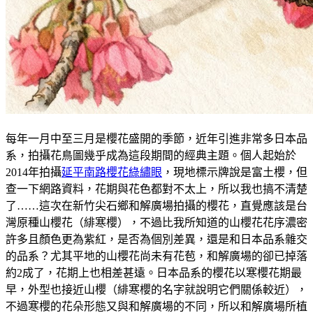
每年一月中至三月是櫻花盛開的季節，近年引進非常多日本品
系，拍攝花鳥圖幾乎成為這段期間的經典主題。個人起始於
2014年拍攝
延平南路櫻花綠繡眼
，現地標示牌說是富土櫻，但
查一下網路資料，花期與花色都對不太上，所以我也搞不清楚
了……這次在新竹尖石鄉和解廣場拍攝的櫻花，直覺應該是台
灣原種山櫻花（緋寒櫻），不過比我所知道的山櫻花花序濃密
許多且顏色更為紫紅，是否為個別差異，還是和日本品系雜交
的品系？尤其平地的山櫻花尚未有花苞，和解廣場的卻已掉落
約2成了，花期上也相差甚遠。日本品系的櫻花以寒櫻花期最
早，外型也接近山櫻（緋寒櫻的名字就說明它們關係較近），
不過寒櫻的花朵形態又與和解廣場的不同，所以和解廣場所植