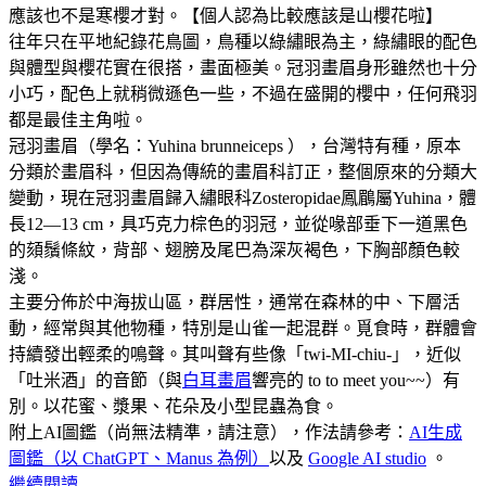
應該也不是寒櫻才對。【個人認為比較應該是山櫻花啦】
往年只在平地紀錄花鳥圖，鳥種以綠繡眼為主，綠繡眼的配色
與體型與櫻花實在很搭，畫面極美。冠羽畫眉身形雖然也十分
小巧，配色上就稍微遜色一些，不過在盛開的櫻中，任何飛羽
都是最佳主角啦。
冠羽畫眉（學名：Yuhina brunneiceps ），台灣特有種，原本
分類於畫眉科，但因為傳統的畫眉科訂正，整個原來的分類大
變動，現在冠羽畫眉歸入繡眼科Zosteropidae鳳鶥屬Yuhina，體
長12—13 cm，具巧克力棕色的羽冠，並從喙部垂下一道黑色
的頦鬚條紋，背部、翅膀及尾巴為深灰褐色，下胸部顏色較
淺。
主要分佈於中海拔山區，群居性，通常在森林的中、下層活
動，經常與其他物種，特別是山雀一起混群。覓食時，群體會
持續發出輕柔的鳴聲。其叫聲有些像「twi-MI-chiu-」，近似
「吐米酒」的音節（與
白耳畫眉
響亮的 to to meet you~~）有
別。以花蜜、漿果、花朵及小型昆蟲為食。
附上AI圖鑑（尚無法精準，請注意），作法請參考：
AI生成
圖鑑（以 ChatGPT、Manus 為例）
以及
Google AI studio
。
繼續閱讀