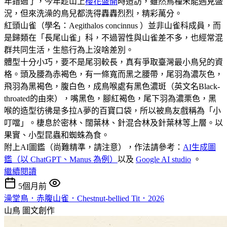
年錯過了，今年趁山上
櫻花盛開
時造訪，雖然鳥種未能遇見盛
況，但來洗澡的鳥兒都洗得轟轟烈烈，精彩萬分。
紅頭山雀（學名：Aegithalos concinnus ）並非山雀科成員，而
是歸類在「長尾山雀」科，不過習性與山雀差不多，也經常混
群共同生活，生態行為上沒啥差別。
體型十分小巧，要不是尾羽較長，真有爭取臺灣最小鳥兒的資
格。頭及腰為赤褐色，有一條寬而黑之腰帶，尾羽為濃灰色，
飛羽為黑褐色，腹白色，成鳥喉處有黑色濃斑（英文名Black-
throated的由來），嘴黑色，腳紅褐色，尾下羽為濃栗色，黑
喉的造型彷彿是多拉A夢的百寶口袋，所以被鳥友戲稱為「小
叮噹」。棲息於密林、闊葉林、針混合林及針葉林等上層。以
果實、小型昆蟲和蜘蛛為食。
附上AI圖鑑（尚難精準，請注意），作法請參考：
AI生成圖
鑑（以 ChatGPT、Manus 為例）
以及
Google AI studio
。
繼續閱讀
5個月前
澡堂鳥．赤腹山雀．Chestnut-bellied Tit．2026
山鳥
圖文創作