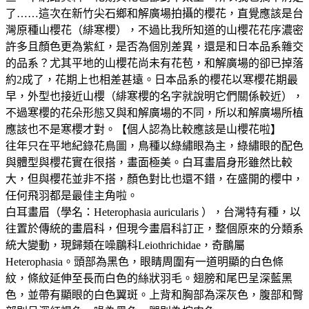
了……這次在新竹尖石鄉和解廣場拍攝的櫻花，直覺應該是台
灣原種山櫻花（緋寒櫻），不過比我所知道的山櫻花花序濃密
許多且顏色更為紫紅，是否為個別差異，還是和日本品系雜交
的品系？尤其平地的山櫻花尚未有花苞，和解廣場的卻已掉落
約2成了，花期上也相差甚遠。日本品系的櫻花以寒櫻花期最
早，外型也接近山櫻（緋寒櫻的名字就說明它們關係較近），
不過寒櫻的花朵形態又與和解廣場的不同，所以和解廣場所植
應該也不是寒櫻才對。【個人認為比較應該是山櫻花啦】
往年只在平地紀錄花鳥圖，鳥種以綠繡眼為主，綠繡眼的配色
與體型與櫻花實在很搭，畫面極美。白耳畫眉身形雖然比較
大，但與櫻花並非不搭，顏色對比也還不錯，在盛開的櫻中，
任何飛羽都是最佳主角啦。
白耳畫眉（學名：Heterophasia auricularis ），台灣特有種，以
往置於傳統的畫眉科，但現今畫眉科訂正，整個原來的分類系
統大變動，現歸類在噪鶥科Leiothrichidae，奇鶥屬
Heterophasia。頭部為黑色，眼睛周圍有一道明顯的白色條
紋，條紋延伸至長而白色的絲狀羽毛。翅膀和尾巴呈深藍黑
色，並帶有顯眼的白色翼斑。上背和胸部為深灰色，腹部和臀