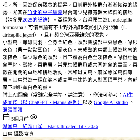
吧，所幸因為保育觀念的提昇，目前野外族群有漸漸恢復的趨
勢，尤其在
竹北的豆子埔溪
是台灣少見擁有較大族群的棲地
【請參見
2025的紀錄
】。亞種繁多，台灣原生為L. atricapilla
formosana，可惜目前有不少野外為菲律賓引入的亞種（L.
atricapilla jagori），且有與台灣亞種雜交的現象。
小型鳥，雌雄同羽，全身栗紅色，頭部與腹部中央黑色，喙銀
灰色（帶一點點藍色），腳灰色。未成熟的鳥類上體為均勻的
淡棕色，缺少深色的頭部，且下體為白色至淡棕色。喙粗壯擅
食草籽、穀物，喜群居，常見集體群飛或共同進食的畫面，喜
歡在開闊的草地和耕地活動，常和斑文鳥、麻雀等雀鳥群雜
居。其鳥巢為一種在灌木或高草中建造的大型圓頂草巢，內部
產下4到7顆白色的蛋。
附上AI圖鑑（常難完全精準，請注意），作法可參考：
AI生
成圖鑑（以 ChatGPT、Manus 為例）
以及
Google AI studio
。
繼續閱讀
5個月前
澡堂鳥．紅頭山雀．Black-throated Tit．2026
山鳥
攝影寫真