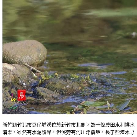
新竹縣竹北市豆仔埔溪位於新竹市北側，為一條農田水利排水
溝渠，雖然有水泥護岸，但溪旁有河川浮覆地，長了些灌木野