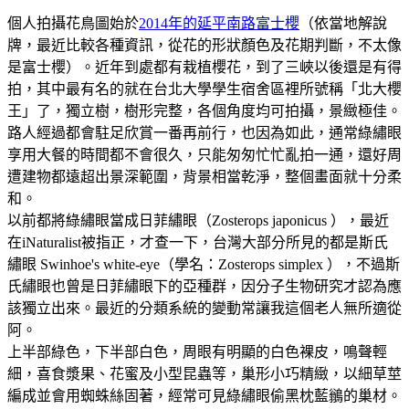
個人拍攝花鳥圖始於
2014年的延平南路富士櫻
（依當地解說
牌，最近比較各種資訊，從花的形狀顏色及花期判斷，不太像
是富士櫻）。近年到處都有栽植櫻花，到了三峽以後還是有得
拍，其中最有名的就在台北大學學生宿舍區裡所號稱「北大櫻
王」了，獨立樹，樹形完整，各個角度均可拍攝，景緻極佳。
路人經過都會駐足欣賞一番再前行，也因為如此，通常綠繡眼
享用大餐的時間都不會很久，只能匆匆忙忙亂拍一通，還好周
遭建物都遠超出景深範圍，背景相當乾淨，整個畫面就十分柔
和。
以前都將綠繡眼當成日菲繡眼（Zosterops japonicus ），最近
在iNaturalist被指正，才查一下，台灣大部分所見的都是斯氏
繡眼 Swinhoe's white-eye（學名：Zosterops simplex ），不過斯
氏繡眼也曾是日菲繡眼下的亞種群，因分子生物研究才認為應
該獨立出來。最近的分類系統的變動常讓我這個老人無所適從
阿。
上半部綠色，下半部白色，周眼有明顯的白色裸皮，鳴聲輕
細，喜食漿果、花蜜及小型昆蟲等，巢形小巧精緻，以細草莖
編成並會用蜘蛛絲固著，經常可見綠繡眼偷黑枕藍鶲的巢材。