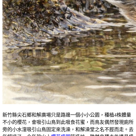
新竹縣尖石鄉和解廣場只是路邊一個小小公園，種植4株體量
不小的櫻花，會吸引山鳥到此吸食花蜜，而鳥友偶然發現廁所
旁的小水漥吸引山鳥固定來洗澡，和解澡堂之名不脛而走。去