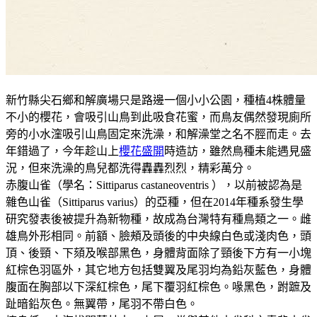
新竹縣尖石鄉和解廣場只是路邊一個小小公園，種植4株體量
不小的櫻花，會吸引山鳥到此吸食花蜜，而鳥友偶然發現廁所
旁的小水漥吸引山鳥固定來洗澡，和解澡堂之名不脛而走。去
年錯過了，今年趁山上
櫻花盛開
時造訪，雖然鳥種未能遇見盛
況，但來洗澡的鳥兒都洗得轟轟烈烈，精彩萬分。
赤腹山雀（學名：Sittiparus castaneoventris ），以前被認為是
雜色山雀（Sittiparus varius）的亞種，但在2014年種系發生學
研究發表後被提升為新物種，故成為台灣特有種鳥類之一。雌
雄鳥外形相同。前額、臉頰及頭後的中央線白色或淺肉色，頭
頂、後頸、下頦及喉部黑色，身體背面除了頸後下方有一小塊
紅棕色羽區外，其它地方包括雙翼及尾羽均為鉛灰藍色，身體
腹面在胸部以下深紅棕色，尾下覆羽紅棕色。喙黑色，跗蹠及
趾暗鉛灰色。無翼帶，尾羽不帶白色。