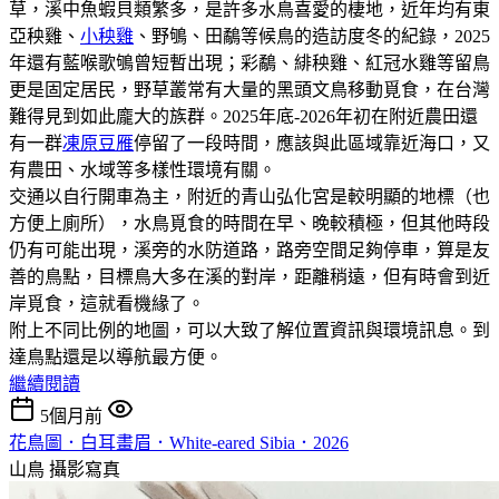
草，溪中魚蝦貝類繁多，是許多水鳥喜愛的棲地，近年均有東
亞秧雞、
小秧雞
、野鴝、田鷸等候鳥的造訪度冬的紀錄，2025
年還有藍喉歌鴝曾短暫出現；彩鷸、緋秧雞、紅冠水雞等留鳥
更是固定居民，野草叢常有大量的黑頭文鳥移動覓食，在台灣
難得見到如此龐大的族群。2025年底-2026年初在附近農田還
有一群
凍原豆雁
停留了一段時間，應該與此區域靠近海口，又
有農田、水域等多樣性環境有關。
交通以自行開車為主，附近的青山弘化宮是較明顯的地標（也
方便上廁所），水鳥覓食的時間在早、晚較積極，但其他時段
仍有可能出現，溪旁的水防道路，路旁空間足夠停車，算是友
善的鳥點，目標鳥大多在溪的對岸，距離稍遠，但有時會到近
岸覓食，這就看機緣了。
附上不同比例的地圖，可以大致了解位置資訊與環境訊息。到
達鳥點還是以導航最方便。
繼續閱讀
5個月前
花鳥圖．白耳畫眉．White-eared Sibia．2026
山鳥
攝影寫真