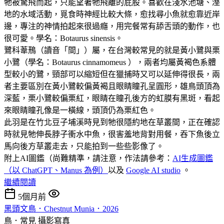
牠被驚飛而起，只能望著牠飛離的屁股。喜歡在淺水池塘、溼
地的水域活動，覓食時神經比較大條，愈找尋小魚就愈靠近岸
邊，專注的神情拍起來很過癮，用完餐常有舔舌頭的動作，也
很可愛。學名：Botaurus sinensis。
鷺科葦鳽（讀音「間」）屬，在台灣較常見的就是黃小鷺與栗
小鷺（學名：Botaurus cinnamomeus ），兩者均屬黃褐色系體
型較小的鷺，頸部可以縮短但在獵捕時又可以延伸得很長，兩
者主要區別在黃小鷺較偏黃褐且眼睛瞳孔呈圓形，雄鳥頭頂為
深藍，栗小鷺較偏栗紅，眼睛在瞳孔後方的虹膜有黑斑，看起
來眼睛瞳孔像是一橫線，頭頂仍為栗紅色。
此羽是在竹北豆子埔溪時見到牠很隱約地在草叢間，正在確認
時就見牠伸長脖子衝水中魚，很害羞地背對用餐，吞下魚後立
馬向後方草叢走去，只能拍到一些些影像了。
附上AI圖鑑（尚難精準，請注意，作法請參考：
AI生成圖鑑
（以 ChatGPT、Manus 為例）
以及
Google AI studio
。
繼續閱讀
5個月前
黑頭文鳥．Chestnut Munia．2026
鳥．常見
攝影寫真