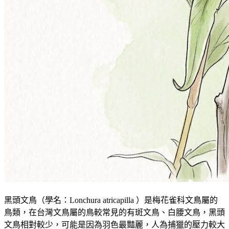
黑頭文鳥（學名：Lonchura atricapilla ）是梅花雀科文鳥屬的
鳥類，在台灣文鳥屬的鳥較常見的有斑文鳥、白腰文鳥，黑頭
文鳥相對較少，可能是因為羽色最豔麗，人為捕獵的壓力較大