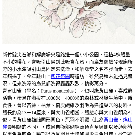
新竹縣尖石鄉和解廣場只是路邊一個小小公園，種植4株體量
不小的櫻花，會吸引山鳥到此吸食花蜜，而鳥友偶然發現廁所
旁的小水漥吸引山鳥固定來洗澡，和解澡堂之名不脛而走。去
年錯過了，今年趁山上
櫻花盛開
時造訪，雖然鳥種未能遇見盛
況，但來洗澡的鳥兒都洗得轟轟烈烈，精彩萬分。
青背山雀（學名：Parus monticolus ），也叫綠背山雀，喜成群
活動，棲息在海拔在1000米－4000米的森林或林緣生境中。雜
食性，會以苔蘚、枯葉、樹皮纖維及羽毛為建造巢穴的材料。
體長約為13－14厘米，與大山雀相當，體態亦與大山雀頗為神
似。青背山雀雄雌同形同色，冠羽不明顯（此為
黃山雀
、
煤山
雀
最明顯的不同），成鳥自額部砌經頭頂直至頸側以及頜部皆
以黑色為底色；臉部以及耳羽具大塊卵圓形白色斑塊，枕部亦